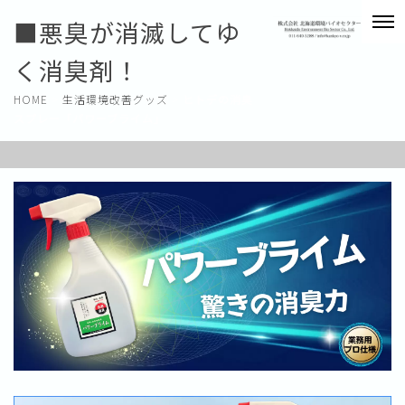
■悪臭が消滅してゆ
く消臭剤！
HOME
>
生活環境改善グッズ
>
ヒトデの消臭
スプレー「パワーブライム」